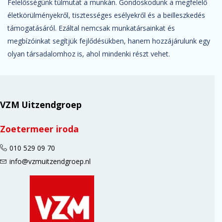
Felelősségünk túlmutat a munkán. Gondoskodunk a megfelelő
életkörülményekről, tisztességes esélyekről és a beilleszkedés
támogatásáról. Ezáltal nemcsak munkatársainkat és
megbízóinkat segítjük fejlődésükben, hanem hozzájárulunk egy
olyan társadalomhoz is, ahol mindenki részt vehet.
VZM Uitzendgroep
Zoetermeer iroda
010 529 09 70
info@vzmuitzendgroep.nl