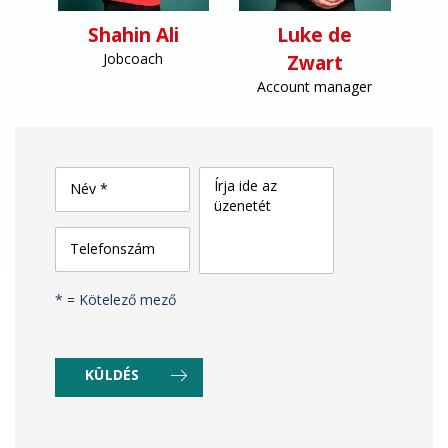
Shahin Ali
Luke de
Jobcoach
Zwart
er
Account manager
Írja ide az
Név *
üzenetét
Telefonszám
* = Kötelező mező
KÜLDÉS