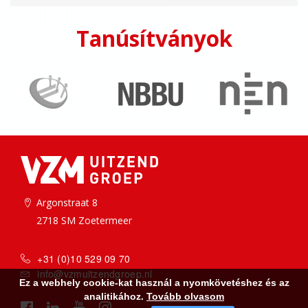
Tanúsítványok
Argonstraat 8
2718 SM Zoetermeer
+31 (0)10 529 09 70
info@vzmuitzendgroep.nl
Ez a webhely cookie-kat használ a nyomkövetéshez és az
analitikához.
Tovább olvasom