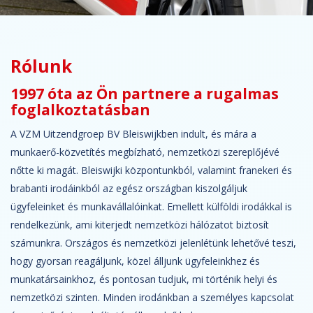
Rólunk
1997 óta az Ön partnere a rugalmas
foglalkoztatásban
A VZM Uitzendgroep BV Bleiswijkben indult, és mára a
munkaerő-közvetítés megbízható, nemzetközi szereplőjévé
nőtte ki magát. Bleiswijki központunkból, valamint franekeri és
brabanti irodáinkból az egész országban kiszolgáljuk
ügyfeleinket és munkavállalóinkat. Emellett külföldi irodákkal is
rendelkezünk, ami kiterjedt nemzetközi hálózatot biztosít
számunkra. Országos és nemzetközi jelenlétünk lehetővé teszi,
hogy gyorsan reagáljunk, közel álljunk ügyfeleinkhez és
munkatársainkhoz, és pontosan tudjuk, mi történik helyi és
nemzetközi szinten. Minden irodánkban a személyes kapcsolat