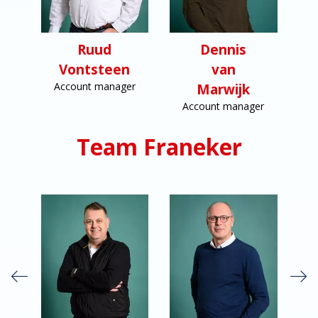
Ruud
Dennis
at
Vontsteen
van
Account manager
Marwijk
Account manager
Team Franeker