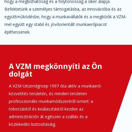
hogy a megbízhatóság és a folytonosság a siker alapja.
Befektetünk a személyes támogatásba, az innovációba és az
együttműködésbe, hogy a munkavállalók és a megbízók a VZM-
mel együtt egy stabil és jövőorientált munkaerőpiacot
építhessenek.
A VZM megkönnyíti az Ön
dolgát
A VZM Uitzendgroep 1997 óta aktív a munkaerő-
közvetítés területén, és minden területen
professzionális munkamódszeréről ismert: a
toborzástól és kiválasztástól kezdve az
adminisztráción át egészen a szállás és a
közlekedés biztosításáig.