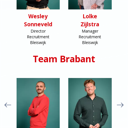
Wesley
Lolke
ka
Sonneveld
Zijlstra
Director
Manager
Recruitment
Recruitment
Bleiswijk
Bleiswijk
Team Brabant