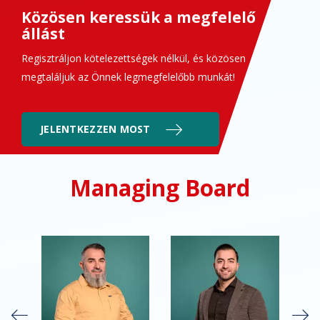
Közösen keressük a megfelelő
állást
Regisztráljon kötelezettségek nélkül, és közösen
megtaláljuk az Önnek legmegfelelőbb munkát!
JELENTKEZZEN MOST
Managing Board